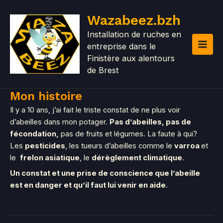
Aller
MAI
Wazabeez.bzh
au
MEN
contenu
Installation de ruches en
entreprise dans le
Finistère aux alentours
de Brest
Mon histoire
Il y a 10 ans, j’ai fait le triste constat de ne plus voir
d’abeilles dans mon potager.
Pas d’abeilles, pas de
fécondation,
pas de fruits et légumes. La faute à qui?
Les
pesticides
, les tueurs d’abeilles comme le
varroa
et
le
frelon asiatique
, le
dérèglement climatique
.
Un constat et une prise de conscience que l’abeille
est en danger et qu’il faut lui venir en aide
.