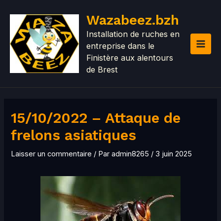
Aller
MAI
Wazabeez.bzh
au
MEN
contenu
Installation de ruches en
entreprise dans le
Finistère aux alentours
de Brest
15/10/2022 – Attaque de
frelons asiatiques
Laisser un commentaire
/ Par
admin8265
/
3 juin 2025